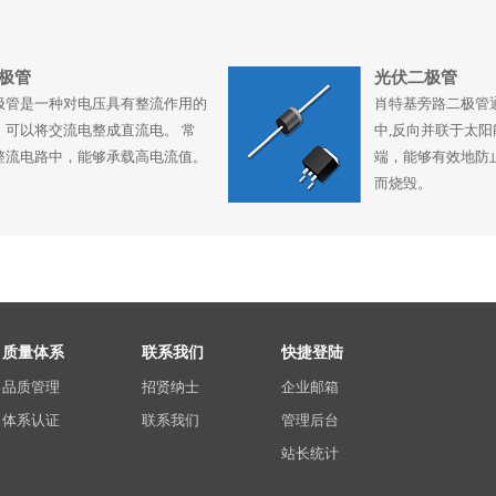
光伏二极管
作用的
肖特基旁路二极管通常用于光伏电池组件
 常
中,反向并联于太阳能硅电池片组的两
流值。
端，能够有效地防止硅电池片因热斑效应
而烧毁。
质量体系
联系我们
快捷登陆
品质管理
招贤纳士
企业邮箱
体系认证
联系我们
管理后台
站长统计