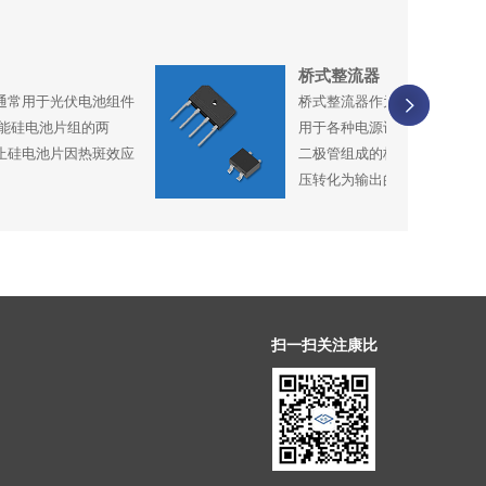
桥式整流器
桥式整流器作为一种功率元器件，广泛应
用于各种电源设备。其内部主要是由四个
二极管组成的桥路来实现把输入的交流电
压转化为输出的直流电压。
扫一扫关注康比