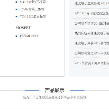
SOT-23封装三极管
康比电子邀您参观 2019 
TO-92封装三极管
2018年5月印度尼西亚
TO-126封装三极管
公司领导节前慰问困难
MOSFET
热烈庆祝南通康比电子有
低压MOSFET
康比电子荣获2017新
公司顺利通过2017年
2017关爱员工健康体检
产品展示
致力于半导体整流及分立器件等高新科技领域