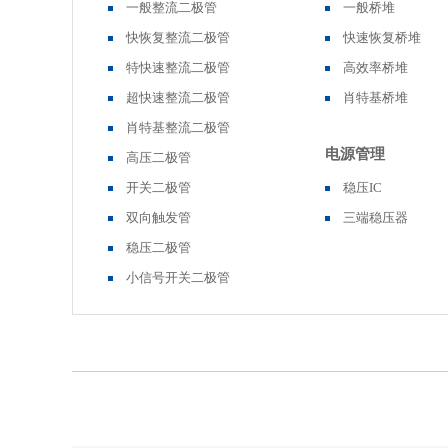
一般整流二极管
一般桥堆
快恢复整流二极管
快速恢复桥堆
特快速整流二极管
高效率桥堆
超快速整流二极管
肖特基桥堆
肖特基整流二极管
电源管理
高压二极管
开关二极管
稳压IC
双向触发管
三端稳压器
稳压二极管
小信号开关二极管